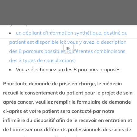
Onco-Paca Corse en suivant le lien suivant :
https://www.proinfoscancer.org/fr/page/parcours-
global-post-cancer
.
un dépliant d'information synthétique, destiné au
patient est disponible ici; vous y avez la description
EN
des 8 parcours possibles (différentes combinaisons
des 3 types de consultations)
Vous sélectionnez un des 8 parcours proposés
Pour toute demande de prise en charge,
le médecin
recueil le consentement du patient pour le projet de soin
après cancer
,
veuillez remplir le formulaire de demande
ci-après et votre patient sera contacté par notre
infirmière du dispositif afin de le recevoir en entretien et
de l’adresser aux différents professionnels des soins de