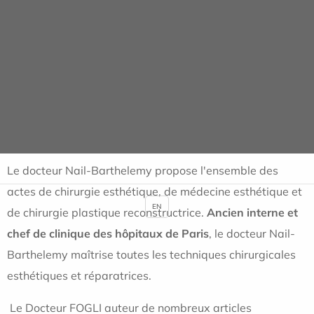
de bénéficier de la formation la plus complète en
chirurgie plastique, reconstructrice et esthétique auprès
des plus grands services parisiens et chirurgiens de
renom (Professeur Maurice Mimoun à l’Hôpital Saint-
Louis, Professeur Laurent Lantieri à l’Hôpital Européen
Georges Pompidou, Docteur Michael Atlan à l’Hôpital
Tenon...).
Le docteur Nail-Barthelemy propose l'ensemble des
actes de chirurgie esthétique, de médecine esthétique et
EN
de chirurgie plastique reconstructrice.
Ancien interne et
chef de clinique des hôpitaux de Paris
, le docteur Nail-
Barthelemy maîtrise toutes les techniques chirurgicales
esthétiques et réparatrices.
Le Docteur FOGLI a
uteur de nombreux articles